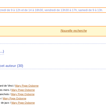
rcredi de 9 à 12h et de 14 à 18h30, vendredi de 13h30 à 17h, samedi de 9 à 13h.
Nouvelle recherche
..)
et auteur (
30
)
rd de Vinci
/
Mary Pope Osborne
les mers
/
Mary Pope Osborne
manchots
/
Mary Pope Osborne
e
/
Mary Pope Osborne
 de jazz
/
Mary Pope Osborne