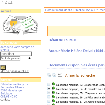
A+
A-
A
Horaire: mardi de 9 à 12h et de 15h à 17h, me
Accueil
Détail de l'auteur
Se connecter
accéder à votre compte de
lecteur
Auteur Marie-Hélène Delval (1944-..
Documents disponibles écrits par c
Mot de passe oublié ?
Affiner la recherche
Adresse
Bibliothèque Papyrus
La cabane magique, 33. Le secret de Léona
Ferme des Tilleuls
La cabane magique, 34. Un monstre sous 
5370 Havelange
Belgique
La cabane magique, 35. L'Empereur des 
083/63.46.60
La cabane magique, 36. La Flûte enchanté
contact
La cabane magique, 37. Le Jeune chanteur