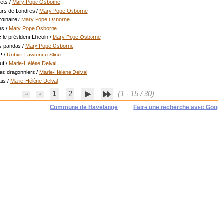
dets
/
Mary Pope Osborne
urs de Londres
/
Mary Pope Osborne
dinaire
/
Mary Pope Osborne
es
/
Mary Pope Osborne
le président Lincoln
/
Mary Pope Osborne
es pandas
/
Mary Pope Osborne
!
/
Robert Lawrence Stine
uf
/
Marie-Hélène Delval
des dragonniers
/
Marie-Hélène Delval
ais
/
Marie-Hélène Delval
1
2
(1 - 15 / 30)
Commune de Havelange
Faire une recherche avec Goo