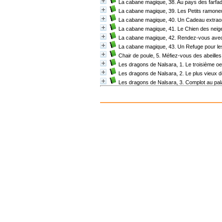
La cabane magique, 38. Au pays des farfa
La cabane magique, 39. Les Petits ramone
La cabane magique, 40. Un Cadeau extraor
La cabane magique, 41. Le Chien des neig
La cabane magique, 42. Rendez-vous avec 
La cabane magique, 43. Un Refuge pour l
Chair de poule, 5. Méfiez-vous des abeilles 
Les dragons de Nalsara, 1. Le troisième oe
Les dragons de Nalsara, 2. Le plus vieux 
Les dragons de Nalsara, 3. Complot au pal