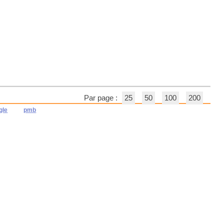
Par page :
25
50
100
200
gle
pmb