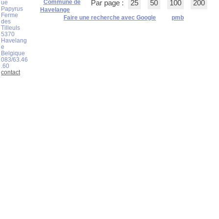
Commune de
ue
Par page :
25
50
100
200
Papyrus
Havelange
Ferme
Faire une recherche avec Google
pmb
des
Tilleuls
5370
Havelang
e
Belgique
083/63.46
.60
contact