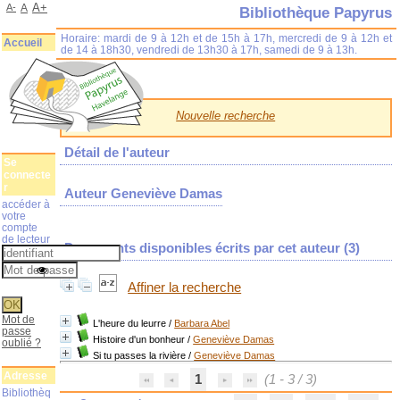
A+
A-
A
Bibliothèque Papyrus
Horaire: mardi de 9 à 12h et de 15h à 17h, mercredi de 9 à 12h et
Accueil
de 14 à 18h30, vendredi de 13h30 à 17h, samedi de 9 à 13h.
Nouvelle recherche
Détail de l'auteur
Se
connecte
r
Auteur Geneviève Damas
accéder à
votre
compte
de lecteur
Documents disponibles écrits par cet auteur (
3
)
Affiner la recherche
Mot de
L'heure du leurre
/
Barbara Abel
passe
Histoire d'un bonheur
/
Geneviève Damas
oublié ?
Si tu passes la rivière
/
Geneviève Damas
Adresse
1
(1 - 3 / 3)
Bibliothèq