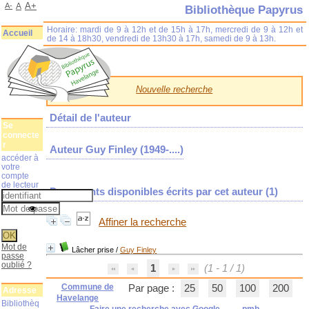
A+
A-
A
Bibliothèque Papyrus
Horaire: mardi de 9 à 12h et de 15h à 17h, mercredi de 9 à 12h et
Accueil
de 14 à 18h30, vendredi de 13h30 à 17h, samedi de 9 à 13h.
Nouvelle recherche
Détail de l'auteur
Se
connecte
r
Auteur Guy Finley (1949-....)
accéder à
votre
compte
de lecteur
Documents disponibles écrits par cet auteur (
1
)
Affiner la recherche
Mot de
Lâcher prise
/
Guy Finley
passe
oublié ?
1
(1 - 1 / 1)
Commune de
Par page :
25
50
100
200
Adresse
Havelange
Bibliothèq