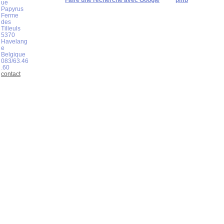
Faire une recherche avec Google
pmb
ue
Papyrus
Ferme
des
Tilleuls
5370
Havelang
e
Belgique
083/63.46
.60
contact