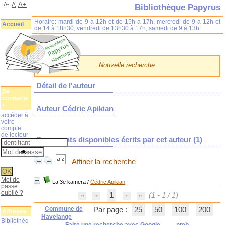
A+
A-
A
Bibliothèque Papyrus
Horaire: mardi de 9 à 12h et de 15h à 17h, mercredi de 9 à 12h et
Accueil
de 14 à 18h30, vendredi de 13h30 à 17h, samedi de 9 à 13h.
Nouvelle recherche
Détail de l'auteur
Se
connecte
r
Auteur Cédric Apikian
accéder à
votre
compte
de lecteur
Documents disponibles écrits par cet auteur (
1
)
Affiner la recherche
Mot de
La 3e kamera
/
Cédric Apikian
passe
oublié ?
1
(1 - 1 / 1)
Commune de
Par page :
25
50
100
200
Adresse
Havelange
Bibliothèq