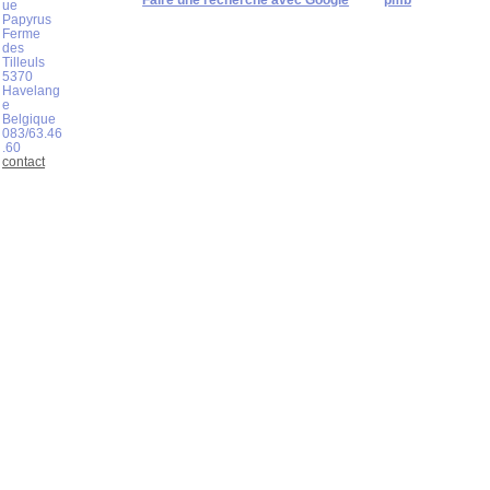
Faire une recherche avec Google
pmb
ue
Papyrus
Ferme
des
Tilleuls
5370
Havelang
e
Belgique
083/63.46
.60
contact