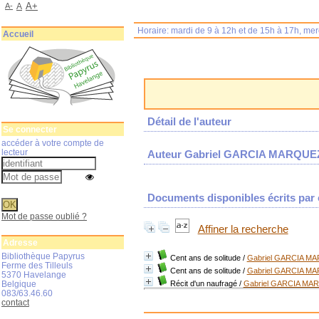
A+
A-
A
Horaire: mardi de 9 à 12h et de 15h à 17h, me
Accueil
Détail de l'auteur
Se connecter
accéder à votre compte de
lecteur
Auteur Gabriel GARCIA MARQUE
Documents disponibles écrits par c
Mot de passe oublié ?
Affiner la recherche
Adresse
Bibliothèque Papyrus
Cent ans de solitude
/
Gabriel GARCIA M
Ferme des Tilleuls
Cent ans de solitude
/
Gabriel GARCIA M
5370 Havelange
Belgique
Récit d'un naufragé
/
Gabriel GARCIA MA
083/63.46.60
contact