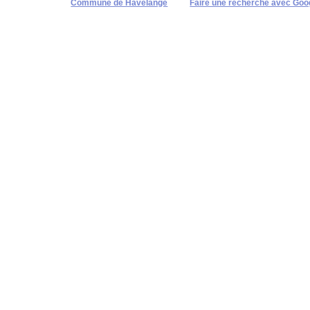
Commune de Havelange
Faire une recherche avec Goo