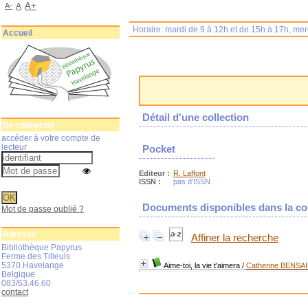
A+
A-
A
Horaire: mardi de 9 à 12h et de 15h à 17h, me
Accueil
Détail d'une collection
Se connecter
accéder à votre compte de
lecteur
Pocket
Editeur :
R. Laffont
ISSN :
pas d'ISSN
Documents disponibles dans la col
Mot de passe oublié ?
Adresse
Affiner la recherche
Bibliothèque Papyrus
Ferme des Tilleuls
5370 Havelange
Aime-toi, la vie t'aimera
/
Catherine BENSA
Belgique
083/63.46.60
contact