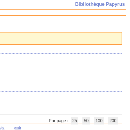
Bibliothèque Papyrus
Par page :
25
50
100
200
gle
pmb