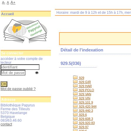
A+
A-
A
Horaire: mardi de 9 à 12h et de 15h à 17h, me
Accueil
Détail de l'indexation
Se connecter
accéder à votre compte de
lecteur
929.5(036)
929
929 GIR
929 HAR
Mot de passe oublié ?
929 POLO
929 VAN
929 VIN
Adresse
929.101 9
Bibliothèque Papyrus
929.420 944
Ferme des Tilleuls
929.440 3
5370 Havelange
929.6
Belgique
929.608 3
083/63.46.60
929.920 83
contact
929.97