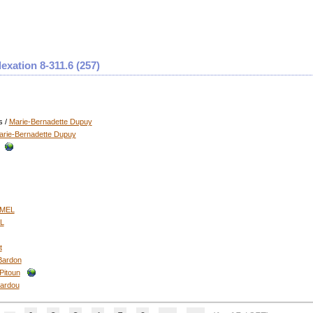
exation 8-311.6 (
257
)
s
/
Marie-Bernadette Dupuy
arie-Bernadette Dupuy
LMEL
EL
t
Bardon
Pitoun
ardou