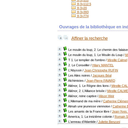
8-3=111
8-3=112.5
8-3=20
8-3=393
8-3=774
Ouvrages de la bibliothèque en ind
Affiner la recherche
Le moulin du loup, 2. Le chemin des falaise
Le moulin du loup, 1. Le Moulin du Loup
/
M
T 1. Le templier de l'ombre
/
Mireille Calmel
2. Le Conseiller
/
Hilary MANTEL
L'Abyssin
/
Jean-Christophe RUFIN
Les Ailes noires
/
Jacques Béal
Alchimistes
/
Jean-Pierre FAVARD
Aliénor, 1. Le Règne des lions
/
Mireille CA
Aliénor, 2. L'Alliance brisée
/
Mireille CALM
Aliénor, reine captive
/
Alison Weir
L'Allemand de ma mère
/
Catherine Clémen
Almah une jeunesse viennoise
/
Catherine 
Les amants de la France libre
/
Jean-Yves 
America, 1. La treizième colonie
/
Romain S
L'anneau d'Atlantide
/
Juliette Benzoni