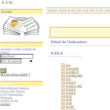
A+
A-
A
Horaire: mardi de 9 à 12h et de 15h à 17h, me
Accueil
Détail de l'indexation
Se connecter
accéder à votre compte de
lecteur
8-311.6
8-3
8-3(0.034)
8-3(082.2)
Mot de passe oublié ?
8-3(493=393)
8-3.
8-312.4
Adresse
8-312.4 : 641
Bibliothèque Papyrus
8-312.6
Ferme des Tilleuls
8-312.9
5370 Havelange
8-32
Belgique
8-34
083/63.46.60
8-36
contact
8-3:81