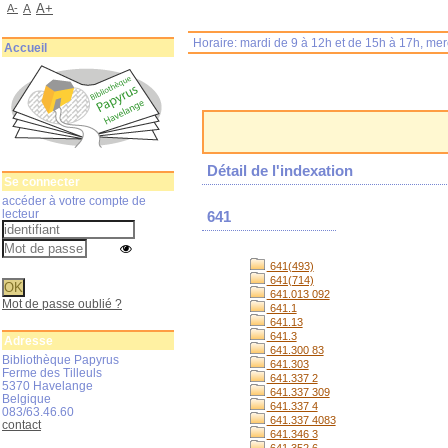
A+
A-
A
Horaire: mardi de 9 à 12h et de 15h à 17h, me
Accueil
Détail de l'indexation
Se connecter
accéder à votre compte de
lecteur
641
641(493)
641(714)
641.013 092
Mot de passe oublié ?
641.1
641.13
641.3
Adresse
641.300 83
Bibliothèque Papyrus
641.303
Ferme des Tilleuls
641.337 2
5370 Havelange
641.337 309
Belgique
641.337 4
083/63.46.60
641.337 4083
contact
641.346 3