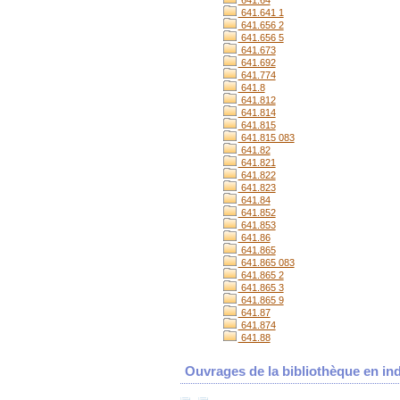
641.64
641.641 1
641.656 2
641.656 5
641.673
641.692
641.774
641.8
641.812
641.814
641.815
641.815 083
641.82
641.821
641.822
641.823
641.84
641.852
641.853
641.86
641.865
641.865 083
641.865 2
641.865 3
641.865 9
641.87
641.874
641.88
Ouvrages de la bibliothèque en ind