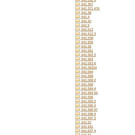
641.352 6
641.357
641.371 476
641.38
641.4
641.42
641.5
641.512
641.512 3
641.539
641.555
641.56
641.561
641.562 2
641.563
641.563 6
641.56314
641.564
641.568
641.588 2
641.589
641.594 4
641.594 93
641.595
641.595 2
641.595 4
641.595 97
641.596 4
641.597 2
641.62
641.631
641.637 4