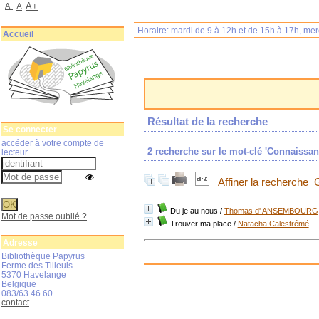
A+
A-
A
Horaire: mardi de 9 à 12h et de 15h à 17h, me
Accueil
Résultat de la recherche
Se connecter
accéder à votre compte de
2
recherche sur le mot-clé
'Connaissan
lecteur
Affiner la recherche
G
Du je au nous
/
Thomas d' ANSEMBOURG
Mot de passe oublié ?
Trouver ma place
/
Natacha Calestrémé
Adresse
Bibliothèque Papyrus
Ferme des Tilleuls
5370 Havelange
Belgique
083/63.46.60
contact