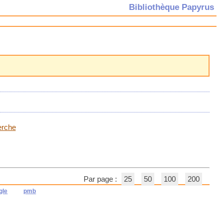
Bibliothèque Papyrus
erche
Par page :
25
50
100
200
gle
pmb