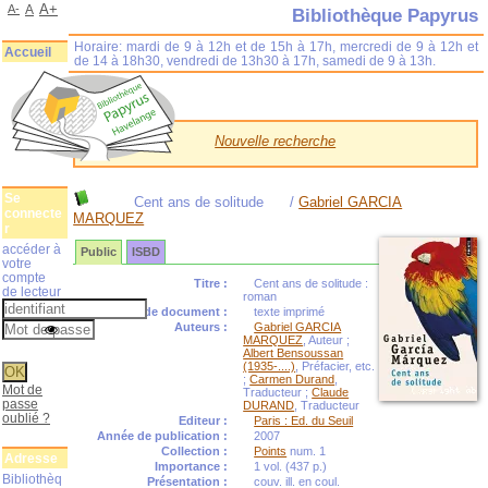
A+
A-
A
Bibliothèque Papyrus
Horaire: mardi de 9 à 12h et de 15h à 17h, mercredi de 9 à 12h et
Accueil
de 14 à 18h30, vendredi de 13h30 à 17h, samedi de 9 à 13h.
Nouvelle recherche
Se
Cent ans de solitude
/
Gabriel GARCIA
connecte
MARQUEZ
r
accéder à
Public
ISBD
votre
compte
Titre :
Cent ans de solitude :
de lecteur
roman
Type de document :
texte imprimé
Auteurs :
Gabriel GARCIA
MARQUEZ
, Auteur ;
Albert Bensoussan
(1935-....)
, Préfacier, etc.
;
Carmen Durand
,
Mot de
Traducteur ;
Claude
passe
DURAND
, Traducteur
oublié ?
Editeur :
Paris : Ed. du Seuil
Année de publication :
2007
Collection :
Points
num. 1
Adresse
Importance :
1 vol. (437 p.)
Bibliothèq
Présentation :
couv. ill. en coul.