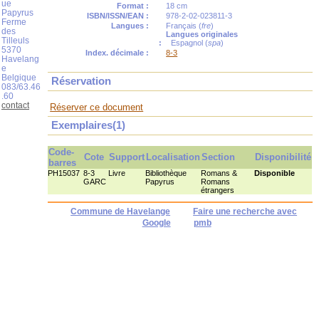
ue
Format :
18 cm
Papyrus
ISBN/ISSN/EAN :
978-2-02-023811-3
Ferme
Langues :
Français (
fre
)
des
Langues originales
Tilleuls
:
Espagnol (
spa
)
5370
Index. décimale :
8-3
Havelang
e
Belgique
Réservation
083/63.46
.60
contact
Réserver ce document
Exemplaires(1)
Code-
Cote
Support
Localisation
Section
Disponibilité
barres
PH15037
8-3
Livre
Bibliothèque
Romans &
Disponible
GARC
Papyrus
Romans
étrangers
Commune de Havelange
Faire une recherche avec
Google
pmb