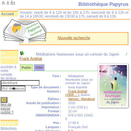
A+
A-
A
Bibliothèque Papyrus
Horaire: mardi de 9 à 12h et de 15h à 17h, mercredi de 9 à 12h et
Accueil
de 14 à 18h30, vendredi de 13h30 à 17h, samedi de 9 à 13h.
Nouvelle recherche
Se
Méditations heureuses sous un cerisier du Japon
/
connecte
Frank Andriat
r
accéder à
Public
ISBD
votre
compte
Titre :
Méditations
de lecteur
heureuses sous un
cerisier du Japon
Type de document :
texte imprimé
Auteurs :
Frank Andriat
(1958-....)
, Auteur
Editeur :
Vanves : Marabout
Année de publication :
2018
Mot de
Importance :
1 vol. (216 p.)
passe
Format :
22 cm
oublié ?
ISBN/ISSN/EAN :
978-2-501-13431-
6
Adresse
Prix :
17.85 €
Langues :
Français (
fre
)
Bibliothèq