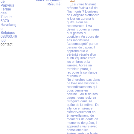
Index. décimale :
8-3
ue
Résumé :
Et si vivre l'instant
Papyrus
présent était la clé de
Ferme
l'harmonie ? L'univers
des
de Grégoire s'effondre
Tilleuls
le jour où Lorena le
5370
quitte. Pour se
Havelang
reconstruire, il va
e
devoir trouver un sens
Belgique
aux gestes du
083/63.46
quotidien. Au cours de
.60
ses méditations,
"accompagné" par un
contact
cerisier du Japon, il
apprend que la
sérénité résulte d'un
subtil équilibre entre
les ombres et la
lumière. Après sa
terrible rupture, il
retrouve la confiance
et l'amour.
Ne cherchez pas dans
ce livre une histoire à
rebondissements qui
vous tienne en
haleine... Au fil de ses
pages, vous suivrez
Grégoire dans sa
quête de lui-même. De
silence en silence,
d'émerveillement en
émerveillement, de
moments de doute en
moments de grâce, il
apprend à vivre avec
conscience les
événements de la vie