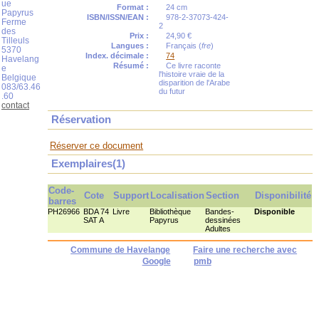
ue
Format :
24 cm
Papyrus
ISBN/ISSN/EAN :
978-2-37073-424-
Ferme
2
des
Prix :
24,90 €
Tilleuls
Langues :
Français (
fre
)
5370
Index. décimale :
74
Havelang
Résumé :
Ce livre raconte
e
l'histoire vraie de la
Belgique
disparition de l'Arabe
083/63.46
du futur
.60
contact
Réservation
Réserver ce document
Exemplaires(1)
Code-
Cote
Support
Localisation
Section
Disponibilité
barres
PH26966
BDA 74
Livre
Bibliothèque
Bandes-
Disponible
SAT A
Papyrus
dessinées
Adultes
Commune de Havelange
Faire une recherche avec
Google
pmb