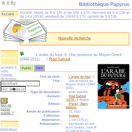
A+
A-
A
Bibliothèque Papyrus
Horaire: mardi de 9 à 12h et de 15h à 17h, mercredi de 9 à 12h et
Accueil
de 14 à 18h30, vendredi de 13h30 à 17h, samedi de 9 à 13h.
Nouvelle recherche
Se
L'arabe du futur, 6. Une jeunesse au Moyen-Orient
connecte
(1994-2011)
/
Riad Sattouf
r
accéder à
Public
ISBD
votre
compte
Titre de série :
L'arabe du futur
, 6
de lecteur
Titre :
Une jeunesse au
Moyen-Orient (1994-
2011)
Type de document :
texte imprimé
Auteurs :
Riad Sattouf
(1978-..)
, Auteur
Editeur :
[Paris] : Allary
Mot de
éditions
passe
Année de publication :
DL 2022
oublié ?
Collection :
Images
Importance :
1 vol. (176 p.)
Adresse
Présentation :
tout illustré en noir
et en couleur, couv. ill.
Bibliothèq
en noir et en coul