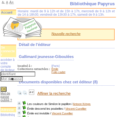
A+
A-
A
Bibliothèque Papyrus
Horaire: mardi de 9 à 12h et de 15h à 17h, mercredi de 9 à 12h et
Accueil
de 14 à 18h30, vendredi de 13h30 à 17h, samedi de 9 à 13h.
Nouvelle recherche
Détail de l'éditeur
Se
connecte
r
Gallimard jeunesse-Giboulées
accéder à
votre
localisé à :
[Paris]
compte
Collections rattachées :
Émile
de lecteur
Folio cadet
Documents disponibles chez cet éditeur (
8
)
Affiner la recherche
Mot de
passe
oublié ?
Les couleurs de Siméon le papillon
/
Antoon Krings
Émile descend les poubelles
/
Vincent Cuvellier
Adresse
Émile est invisible
/
Vincent Cuvellier
Bibliothèq