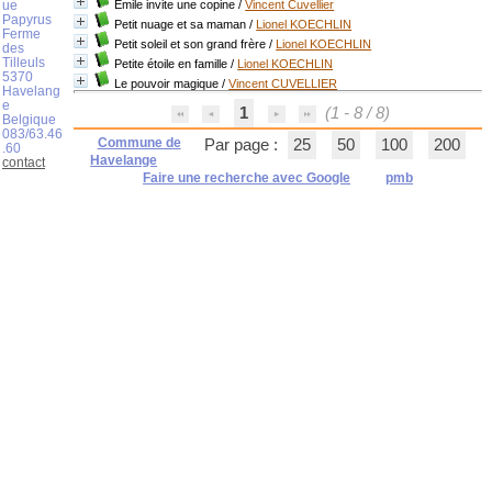
ue
Émile invite une copine
/
Vincent Cuvellier
Papyrus
Petit nuage et sa maman
/
Lionel KOECHLIN
Ferme
Petit soleil et son grand frère
/
Lionel KOECHLIN
des
Tilleuls
Petite étoile en famille
/
Lionel KOECHLIN
5370
Le pouvoir magique
/
Vincent CUVELLIER
Havelang
e
1
(1 - 8 / 8)
Belgique
083/63.46
Commune de
Par page :
25
50
100
200
.60
Havelange
contact
Faire une recherche avec Google
pmb