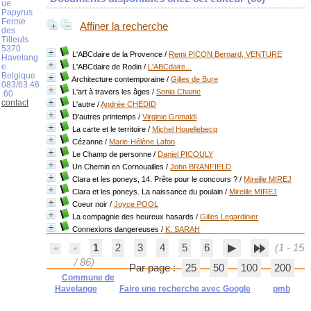
ue
Papyrus
Ferme
Affiner la recherche
des
Tilleuls
5370
L'ABCdaire de la Provence
/
Remi PICON Bernard, VENTURE
Havelang
e
L'ABCdaire de Rodin
/
L'ABCdaire...
Belgique
Architecture contemporaine
/
Gilles de Bure
083/63.46
L'art à travers les âges
/
Sonia Chaine
.60
contact
L'autre
/
Andrée CHEDID
D'autres printemps
/
Virginie Grimaldi
La carte et le territoire
/
Michel Houellebecq
Cézanne
/
Marie-Hélène Lafon
Le Champ de personne
/
Daniel PICOULY
Un Chemin en Cornouailles
/
John BRANFIELD
Clara et les poneys, 14. Prête pour le concours ?
/
Mireille MIREJ
Clara et les poneys. La naissance du poulain
/
Mireille MIREJ
Coeur noir
/
Joyce POOL
La compagnie des heureux hasards
/
Gilles Legardinier
Connexions dangereuses
/
K. SARAH
1
2
3
4
5
6
(1 - 15
/ 86)
Par page :
25
50
100
200
Commune de
Havelange
Faire une recherche avec Google
pmb