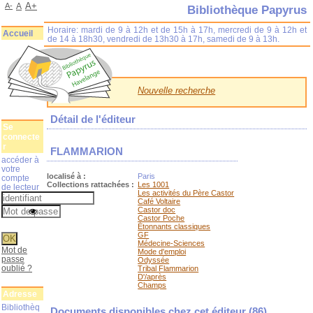
A+
A-
A
Bibliothèque Papyrus
Horaire: mardi de 9 à 12h et de 15h à 17h, mercredi de 9 à 12h et
Accueil
de 14 à 18h30, vendredi de 13h30 à 17h, samedi de 9 à 13h.
Nouvelle recherche
Détail de l'éditeur
Se
connecte
r
FLAMMARION
accéder à
votre
localisé à :
Paris
compte
Collections rattachées :
Les 1001
de lecteur
Les activités du Père Castor
Café Voltaire
Castor doc
Castor Poche
Étonnants classiques
GF
Médecine-Sciences
Mot de
Mode d'emploi
passe
Odyssée
oublié ?
Tribal Flammarion
D'/après
Champs
Adresse
Bibliothèq
Documents disponibles chez cet éditeur (
86
)