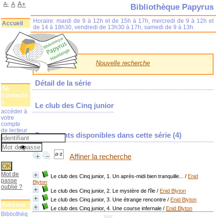
A+
A-
A
Bibliothèque Papyrus
Horaire: mardi de 9 à 12h et de 15h à 17h, mercredi de 9 à 12h et
Accueil
de 14 à 18h30, vendredi de 13h30 à 17h, samedi de 9 à 13h.
Nouvelle recherche
Détail de la série
Se
connecte
r
Le club des Cinq junior
accéder à
votre
compte
de lecteur
Documents disponibles dans cette série (
4
)
Affiner la recherche
Mot de
Le club des Cinq junior, 1. Un après-midi bien tranquille...
/
Enid
passe
Blyton
oublié ?
Le club des Cinq junior, 2. Le mystère de l'île
/
Enid Blyton
Le club des Cinq junior, 3. Une étrange rencontre
/
Enid Blyton
Adresse
Le club des Cinq junior, 4. Une course infernale
/
Enid Blyton
Bibliothèq