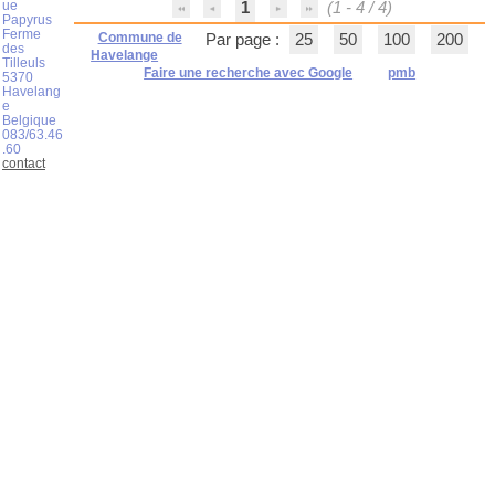
ue
1
(1 - 4 / 4)
Papyrus
Ferme
Commune de
Par page :
25
50
100
200
des
Havelange
Tilleuls
Faire une recherche avec Google
pmb
5370
Havelang
e
Belgique
083/63.46
.60
contact