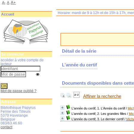
A+
A-
A
Horaire: mardi de 9 à 12h et de 15h à 17h, me
Accueil
Détail de la série
Se connecter
accéder à votre compte de
lecteur
L'année du certif
Documents disponibles dans cette 
Mot de passe oublié ?
Affiner la recherche
Adresse
Bibliothèque Papyrus
L'année du certif, 1. L'Année du certif
/
Mic
Ferme des Tilleuls
L'année du certif, 2. Les grandes filles
/
Mi
5370 Havelange
Belgique
L'année du certif, 3. Le dernier certif
/
Mich
083/63.46.60
contact