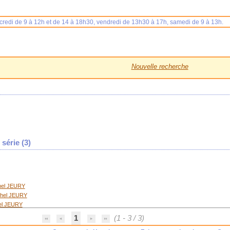
rcredi de 9 à 12h et de 14 à 18h30, vendredi de 13h30 à 17h, samedi de 9 à 13h.
Nouvelle recherche
série (
3
)
hel JEURY
chel JEURY
el JEURY
1
(1 - 3 / 3)