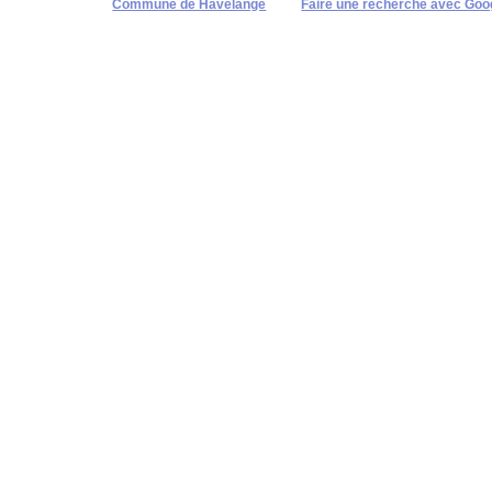
Commune de Havelange
Faire une recherche avec Goo